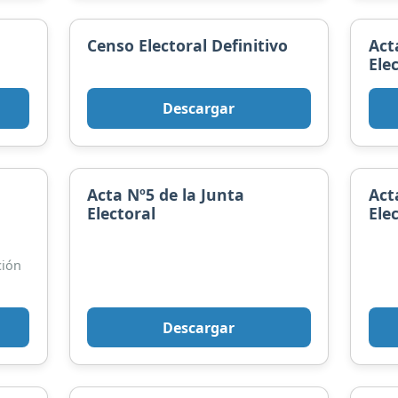
Censo Electoral Definitivo
Act
Ele
Descargar
Acta Nº5 de la Junta
Act
Electoral
Ele
ción
Descargar