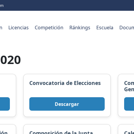
com
n
Licencias
Competición
Ránkings
Escuela
Docum
2020
Convocatoria de Elecciones
Com
Gen
Descargar
ión
Composición de la Junta
Cal