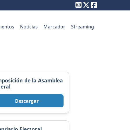
entos
Noticias
Marcador
Streaming
posición de la Asamblea
eral
Descargar
endario Electoral