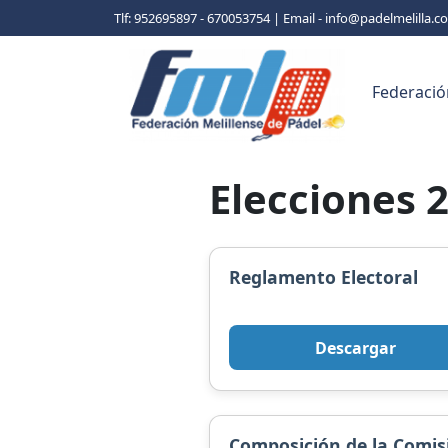
Tlf: 952695897 - 670053754 | Email - info@padelmelilla.
Federació
Elecciones 
Reglamento Electoral
Descargar
Composición de la Comis