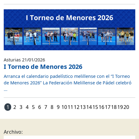
Asturias 21/01/2026
I Torneo de Menores 2026
Arranca el calendario padelístico melillense con el “I Torneo
de Menores 2026” La Federación Melillense de Pádel celebró
...
1
2
3
4
5
6
7
8
9
10
11
12
13
14
15
16
17
18
19
20
Archivo: