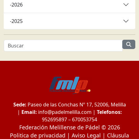
-2026
-2025
Sede:
Paseo de las Conchas Nº 17, 52006, Melilla
|
Email:
info@padelmelilla.com
|
Telefonos:
952695897 – 670053754
Federación Melillense de Pádel © 2026
Politica de privacidad
|
Aviso Legal
|
Cláusula