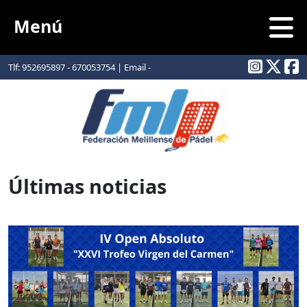
Menú
Tlf: 952695897 - 670053754 | Email -
info@padelmelilla.com
Últimas noticias