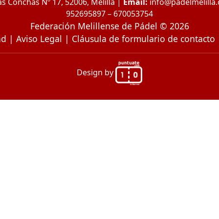
s Conchas Nº 17, 52006, Melilla |
Email:
info@padelmelilla
952695897 – 670053754
Federación Melillense de Pádel © 2026
ad
|
Aviso Legal
|
Cláusula de formulario de contacto
Design by