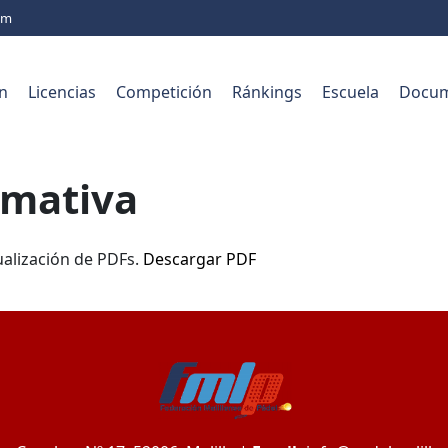
com
n
Licencias
Competición
Ránkings
Escuela
Docum
rmativa
ualización de PDFs.
Descargar PDF