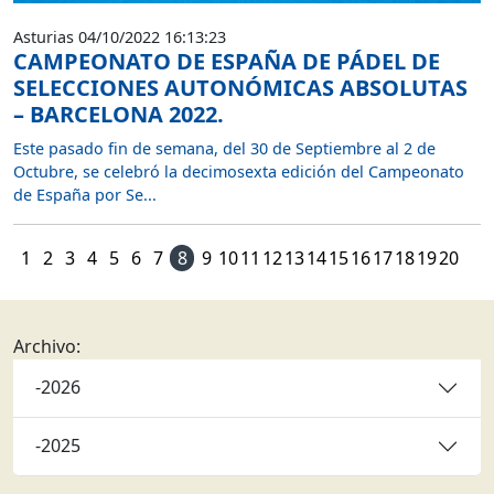
Asturias 04/10/2022 16:13:23
CAMPEONATO DE ESPAÑA DE PÁDEL DE
SELECCIONES AUTONÓMICAS ABSOLUTAS
– BARCELONA 2022.
Este pasado fin de semana, del 30 de Septiembre al 2 de
Octubre, se celebró la decimosexta edición del Campeonato
de España por Se...
1
2
3
4
5
6
7
8
9
10
11
12
13
14
15
16
17
18
19
20
Archivo:
-2026
-2025