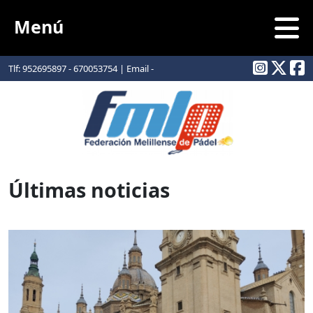
Menú
Tlf: 952695897 - 670053754 | Email -
info@padelmelilla.com
Últimas noticias