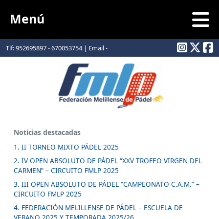
Menú
Tlf: 952695897 - 670053754 | Email -
info@padelmelilla.com
Noticias destacadas
1. II TORNEO MIXTO PÁDEL 2025
2. IV OPEN ABSOLUTO DE PÁDEL “XXV TROFEO VIRGEN DEL
CARMEN” – CIRCUITO FMLP 2025
3. III OPEN ABSOLUTO DE PÁDEL “CAMPEONATO C.A.M.” –
CIRCUITO FMLP 2025
4. FEDERACIÓN MELILLENSE DE PÁDEL – ESCUELA DE
VERANO 2025 Y TEMPORADA 2025/26