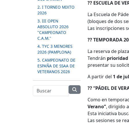
??
ESCUELA DE VE
2. I TORNEO MIXTO
2026
La Escuela de Páde
3. III OPEN
(bloques de dos s
ABSOLUTO 2026
Las inscripciones 
"CAMPEONATO
C.A.M."
??
TEMPORADA 202
4. TYC 3 MENORES
La reserva de plaz
2026 (PAMPLONA)
Tendrán
prioridad
5. CAMPEONATO DE
presentar su solici
ESPAÑA DE SSAA DE
VETERANOS 2026
A partir del
1 de ju
??
“PÁDEL DE VER
Como en temporadas
Verano”
, dirigido 
Esta iniciativa bus
Las sesiones se rea