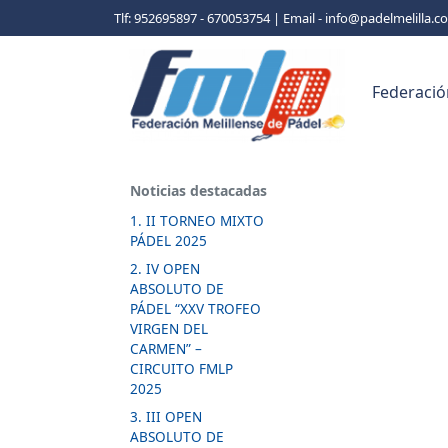
Tlf: 952695897 - 670053754 | Email - info@padelmelilla.
Federació
Noticias destacadas
1. II TORNEO MIXTO
PÁDEL 2025
2. IV OPEN
ABSOLUTO DE
PÁDEL “XXV TROFEO
VIRGEN DEL
CARMEN” –
CIRCUITO FMLP
2025
3. III OPEN
ABSOLUTO DE