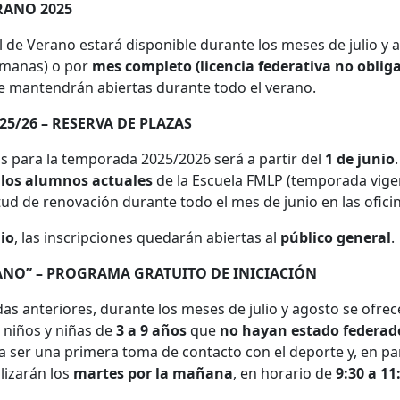
RANO 2025
l de Verano estará disponible durante los meses de julio y
emanas) o por
mes completo (licencia federativa no obliga
se mantendrán abiertas durante todo el verano.
5/26 – RESERVA DE PLAZAS
as para la temporada 2025/2026 será a partir del
1 de junio
.
 los alumnos actuales
de la Escuela FMLP (temporada vigen
tud de renovación durante todo el mes de junio en las ofici
lio
, las inscripciones quedarán abiertas al
público general
.
ANO” – PROGRAMA GRATUITO DE INICIACIÓN
 anteriores, durante los meses de julio y agosto se ofrece
a niños y niñas de
3 a 9 años
que
no hayan estado federad
ca ser una primera toma de contacto con el deporte y, en part
lizarán los
martes por la mañana
, en horario de
9:30 a 11