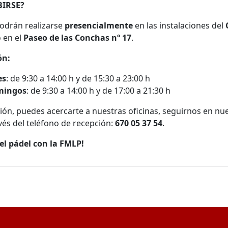
IRSE?
podrán realizarse
presencialmente
en las instalaciones del
o en el
Paseo de las Conchas nº 17
.
ón:
es
: de 9:30 a 14:00 h y de 15:30 a 23:00 h
mingos
: de 9:30 a 14:00 h y de 17:00 a 21:30 h
ón, puedes acercarte a nuestras oficinas, seguirnos en nues
vés del teléfono de recepción:
670 05 37 54
.
 el pádel con la FMLP!