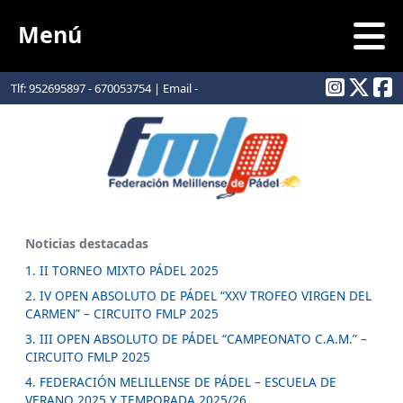
Menú
Tlf: 952695897 - 670053754 | Email -
info@padelmelilla.com
Noticias destacadas
1. II TORNEO MIXTO PÁDEL 2025
2. IV OPEN ABSOLUTO DE PÁDEL “XXV TROFEO VIRGEN DEL
CARMEN” – CIRCUITO FMLP 2025
3. III OPEN ABSOLUTO DE PÁDEL “CAMPEONATO C.A.M.” –
CIRCUITO FMLP 2025
4. FEDERACIÓN MELILLENSE DE PÁDEL – ESCUELA DE
VERANO 2025 Y TEMPORADA 2025/26