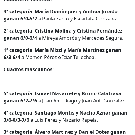
3ª categoría
:
María Domínguez y Ainhoa Jurado
ganan 6/0-6/2
a Paula Zarco y Escarlata González.
2ª categoría
:
Cristina Molina y Cristina Fernández
ganan 6/0-6/4
a Mireya Ambrós y Mercedes Segura.
1ª categoría
:
María Mizzi y
María
Martínez ganan
6/3-6/4
a Mamen Pérez e Icíar Tellechea.
C
uadros masculinos
:
5ª categoría
:
Ismael Navarrete y Bruno Calatrava
ganan 6/2-7/6
a Juan Ant. Diago y Juan Ant. González.
4ª categoría
:
Santiago Montis y Nacho Aznar ganan
3/6-6/3-7/6
a Luis Pérez y Nazario Rapela.
3ª categoría
:
Álvaro Martínez y Daniel Dotes ganan