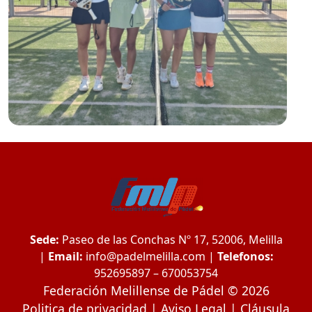
Sede:
Paseo de las Conchas Nº 17, 52006, Melilla
|
Email:
info@padelmelilla.com
|
Telefonos:
952695897 – 670053754
Federación Melillense de Pádel © 2026
Politica de privacidad
|
Aviso Legal
|
Cláusula