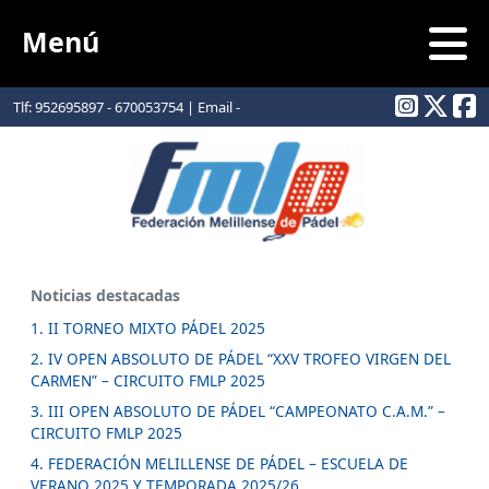
Menú
Tlf: 952695897 - 670053754 | Email -
info@padelmelilla.com
Noticias destacadas
1. II TORNEO MIXTO PÁDEL 2025
2. IV OPEN ABSOLUTO DE PÁDEL “XXV TROFEO VIRGEN DEL
CARMEN” – CIRCUITO FMLP 2025
3. III OPEN ABSOLUTO DE PÁDEL “CAMPEONATO C.A.M.” –
CIRCUITO FMLP 2025
4. FEDERACIÓN MELILLENSE DE PÁDEL – ESCUELA DE
VERANO 2025 Y TEMPORADA 2025/26