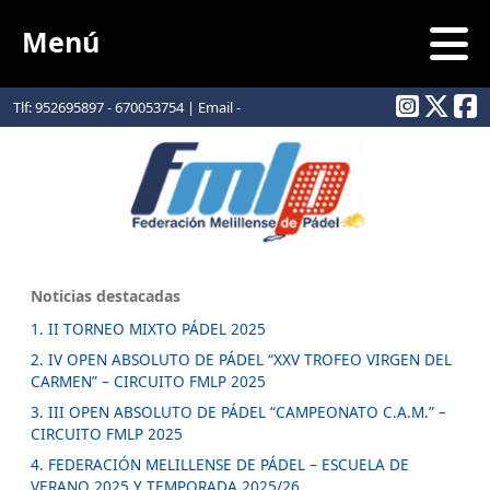
Menú
Tlf: 952695897 - 670053754 | Email -
info@padelmelilla.com
Noticias destacadas
1. II TORNEO MIXTO PÁDEL 2025
2. IV OPEN ABSOLUTO DE PÁDEL “XXV TROFEO VIRGEN DEL
CARMEN” – CIRCUITO FMLP 2025
3. III OPEN ABSOLUTO DE PÁDEL “CAMPEONATO C.A.M.” –
CIRCUITO FMLP 2025
4. FEDERACIÓN MELILLENSE DE PÁDEL – ESCUELA DE
VERANO 2025 Y TEMPORADA 2025/26