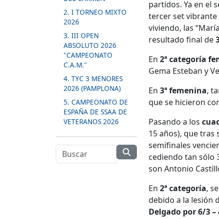
partidos. Ya en el
2. I TORNEO MIXTO
tercer set vibrant
2026
viviendo, las “Mar
3. III OPEN
resultado final de
ABSOLUTO 2026
"CAMPEONATO
En
2ª categoría f
C.A.M."
Gema Esteban y Ve
4. TYC 3 MENORES
2026 (PAMPLONA)
En
3ª femenina
, t
que se hicieron con
5. CAMPEONATO DE
ESPAÑA DE SSAA DE
Pasando a los
cua
VETERANOS 2026
15 años), que tras 
semifinales vencie
cediendo tan sólo 
son Antonio Castillo
En
2ª categoría
, s
debido a la lesión 
Delgado por 6/3 – 