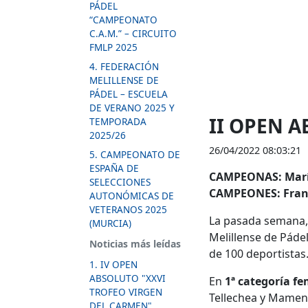
PÁDEL
“CAMPEONATO
C.A.M.” – CIRCUITO
FMLP 2025
4. FEDERACIÓN
MELILLENSE DE
PÁDEL – ESCUELA
DE VERANO 2025 Y
II OPEN A
TEMPORADA
2025/26
26/04/2022 08:03:21
5. CAMPEONATO DE
ESPAÑA DE
CAMPEONAS: María
SELECCIONES
CAMPEONES: Franci
AUTONÓMICAS DE
VETERANOS 2025
La pasada semana, d
(MURCIA)
Melillense de Páde
Noticias más leídas
de 100 deportistas
1. IV OPEN
ABSOLUTO "XXVI
En
1ª categoría f
TROFEO VIRGEN
Tellechea y Mamen 
DEL CARMEN"