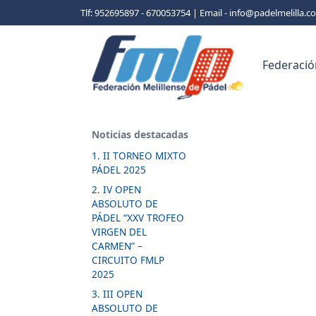
Tlf: 952695897 - 670053754 | Email - info@padelmelilla.
Federació
Noticias destacadas
1. II TORNEO MIXTO
PÁDEL 2025
2. IV OPEN
ABSOLUTO DE
PÁDEL “XXV TROFEO
VIRGEN DEL
CARMEN” –
CIRCUITO FMLP
2025
3. III OPEN
ABSOLUTO DE