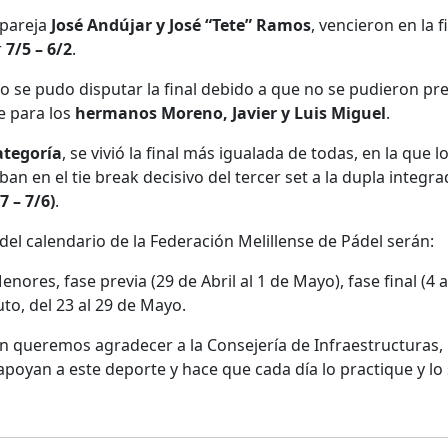
a pareja
José Andújar y José “Tete” Ramos
, vencieron en la 
r
7/5 – 6/2
.
no se pudo disputar la final debido a que no se pudieron pr
ue para los
hermanos Moreno, Javier y Luis Miguel
.
ategoría
, se vivió la final más igualada de todas, en la que 
an en el tie break decisivo del tercer set a la dupla integr
7 – 7/6)
.
del calendario de la Federación Melillense de Pádel serán:
enores, fase previa (29 de Abril al 1 de Mayo), fase final (4 
to, del 23 al 29 de Mayo.
n queremos agradecer a la Consejería de Infraestructuras,
apoyan a este deporte y hace que cada día lo practique y lo