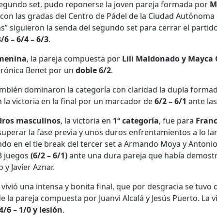
 segundo set, pudo reponerse la joven pareja formada por
M
e con las gradas del Centro de Pádel de la Ciudad Autónoma
ías” siguieron la senda del segundo set para cerrar el part
3/6 – 6/4 – 6/3
.
emenina
, la pareja compuesta por
Lili Maldonado y Mayca 
rónica Benet por un
doble 6/2
.
ambién dominaron la categoría con claridad la dupla forma
 la victoria en la final por un marcador de
6/2 – 6/1
ante la
dros masculinos
, la victoria en
1ª categoría
, fue para
Franc
superar la fase previa y unos duros enfrentamientos a lo larg
ndo en el tie break del tercer set a Armando Moya y Antonio
3 juegos
(6/2 – 6/1)
ante una dura pareja que había demostra
 y Javier Aznar.
e vivió una intensa y bonita final, que por desgracia se tuvo
de la pareja compuesta por Juanvi Alcalá y Jesús Puerto. La v
4/6 – 1/0 y lesión
.