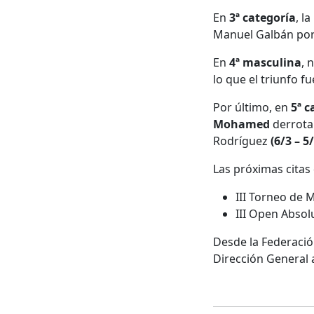
En
3ª categoría
, l
Manuel Galbán po
En
4ª masculina
, 
lo que el triunfo f
Por último, en
5ª c
Mohamed
derrotab
Rodríguez
(6/3 – 5/
Las próximas citas 
III Torneo de M
III Open Absolu
Desde la Federació
Dirección General 