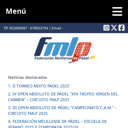
Menú
Tlf: 952695897 - 670053754 | Email -
info@padelmelilla.com
Noticias destacadas
1. II TORNEO MIXTO PÁDEL 2025
2. IV OPEN ABSOLUTO DE PÁDEL “XXV TROFEO VIRGEN DEL
CARMEN” – CIRCUITO FMLP 2025
3. III OPEN ABSOLUTO DE PÁDEL “CAMPEONATO C.A.M.” –
CIRCUITO FMLP 2025
4. FEDERACIÓN MELILLENSE DE PÁDEL – ESCUELA DE
VERANO 2025 Y TEMPORADA 2025/26