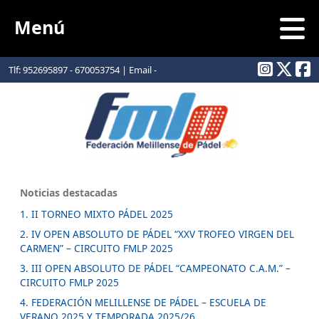
Menú
Tlf: 952695897 - 670053754 | Email -
info@padelmelilla.com
Noticias destacadas
1. II TORNEO MIXTO PÁDEL 2025
2. IV OPEN ABSOLUTO DE PÁDEL “XXV TROFEO VIRGEN DEL
CARMEN” – CIRCUITO FMLP 2025
3. III OPEN ABSOLUTO DE PÁDEL “CAMPEONATO C.A.M.” –
CIRCUITO FMLP 2025
4. FEDERACIÓN MELILLENSE DE PÁDEL – ESCUELA DE
VERANO 2025 Y TEMPORADA 2025/26