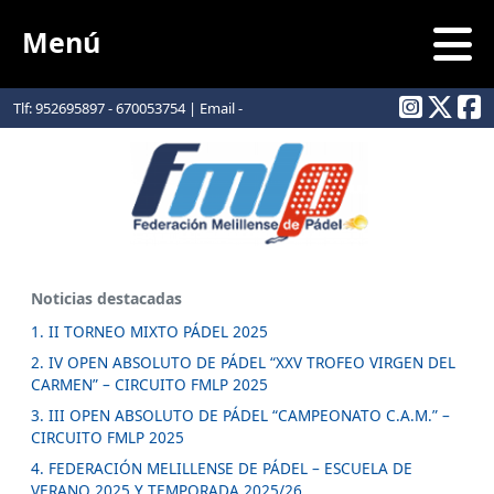
Menú
Tlf: 952695897 - 670053754 | Email -
info@padelmelilla.com
Noticias destacadas
1. II TORNEO MIXTO PÁDEL 2025
2. IV OPEN ABSOLUTO DE PÁDEL “XXV TROFEO VIRGEN DEL
CARMEN” – CIRCUITO FMLP 2025
3. III OPEN ABSOLUTO DE PÁDEL “CAMPEONATO C.A.M.” –
CIRCUITO FMLP 2025
4. FEDERACIÓN MELILLENSE DE PÁDEL – ESCUELA DE
VERANO 2025 Y TEMPORADA 2025/26