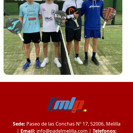
Sede:
Paseo de las Conchas Nº 17, 52006, Melilla
|
Email:
info@padelmelilla.com
|
Telefonos: