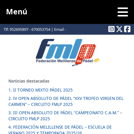
Menú
Tlf: 952695897 - 670053754 | Email -
info@padelmelilla.com
Noticias destacadas
1. II TORNEO MIXTO PÁDEL 2025
2. IV OPEN ABSOLUTO DE PÁDEL “XXV TROFEO VIRGEN DEL
CARMEN” – CIRCUITO FMLP 2025
3. III OPEN ABSOLUTO DE PÁDEL “CAMPEONATO C.A.M.” –
CIRCUITO FMLP 2025
4. FEDERACIÓN MELILLENSE DE PÁDEL – ESCUELA DE
VERANO 2025 Y TEMPORADA 2025/26