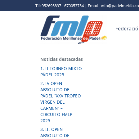
Tlf: 952695897 - 670053754 | Email - info@padelmelilla.
Federació
Noticias destacadas
1. II TORNEO MIXTO
PÁDEL 2025
2. IV OPEN
ABSOLUTO DE
PÁDEL “XXV TROFEO
VIRGEN DEL
CARMEN” –
CIRCUITO FMLP
2025
3. III OPEN
ABSOLUTO DE