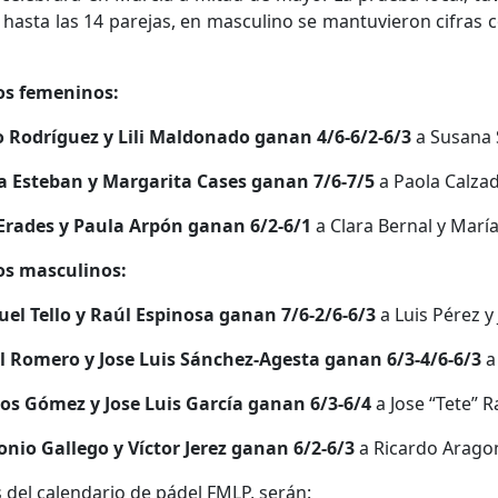
hasta las 14 parejas, en masculino se mantuvieron cifras c
os femeninos:
o Rodríguez y Lili Maldonado ganan 4/6-6/2-6/3
a Susana 
Esteban y Margarita Cases ganan 7/6-7/5
a Paola Calza
rades y Paula Arpón ganan 6/2-6/1
a Clara Bernal y Mar
os masculinos:
el Tello y Raúl Espinosa ganan 7/6-2/6-6/3
a Luis Pérez y
 Romero y Jose Luis Sánchez-Agesta ganan 6/3-4/6-6/3
a
os Gómez y Jose Luis García ganan 6/3-6/4
a Jose “Tete”
nio Gallego y Víctor Jerez ganan 6/2-6/3
a Ricardo Aragon
s del calendario de pádel FMLP, serán: