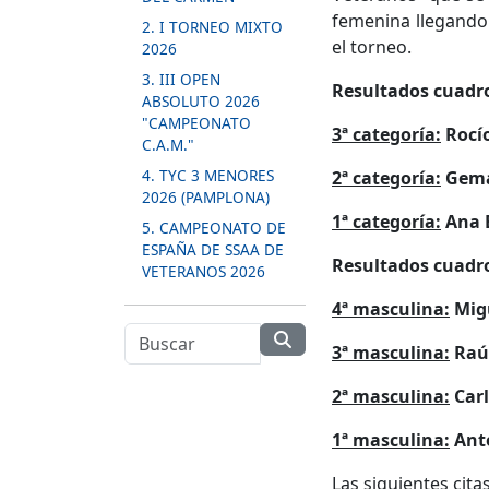
femenina llegando 
2. I TORNEO MIXTO
el torneo.
2026
3. III OPEN
Resultados cuadr
ABSOLUTO 2026
"CAMPEONATO
3ª categoría:
Rocí
C.A.M."
4. TYC 3 MENORES
2ª categoría:
Gema 
2026 (PAMPLONA)
1ª categoría:
Ana E
5. CAMPEONATO DE
ESPAÑA DE SSAA DE
Resultados cuadr
VETERANOS 2026
4ª masculina:
Migu
3ª masculina:
Raúl
2ª masculina:
Carl
1ª masculina:
Anto
Las siguientes cita