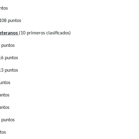
ntos
108 puntos
Veteranos
(10 primeros clasificados)
 puntos
16 puntos
13 puntos
untos
untos
untos
 puntos
tos