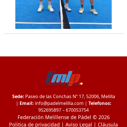
Sede:
Paseo de las Conchas Nº 17, 52006, Melilla
|
Email:
info@padelmelilla.com
|
Telefonos:
952695897 – 670053754
Federación Melillense de Pádel © 2026
Politica de privacidad
|
Aviso Legal
|
Cláusula