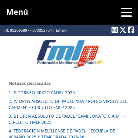
Menú
Tlf: 952695897 - 670053754 | Email -
info@padelmelilla.com
Noticias destacadas
1. II TORNEO MIXTO PÁDEL 2025
2. IV OPEN ABSOLUTO DE PÁDEL “XXV TROFEO VIRGEN DEL
CARMEN” – CIRCUITO FMLP 2025
3. III OPEN ABSOLUTO DE PÁDEL “CAMPEONATO C.A.M.” –
CIRCUITO FMLP 2025
4. FEDERACIÓN MELILLENSE DE PÁDEL – ESCUELA DE
VERANO 2025 Y TEMPORADA 2025/26