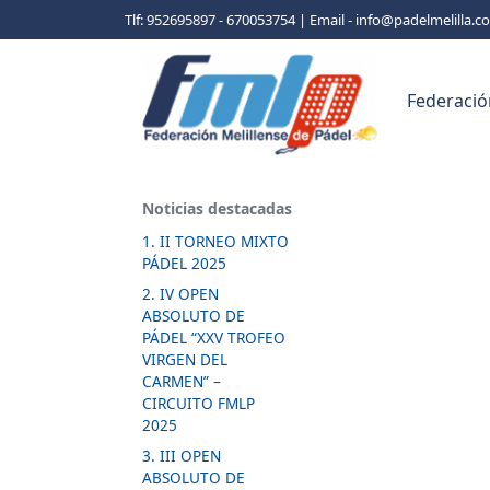
Tlf: 952695897 - 670053754 | Email - info@padelmelilla.
Federació
Noticias destacadas
1. II TORNEO MIXTO
PÁDEL 2025
2. IV OPEN
ABSOLUTO DE
PÁDEL “XXV TROFEO
VIRGEN DEL
CARMEN” –
CIRCUITO FMLP
2025
3. III OPEN
ABSOLUTO DE