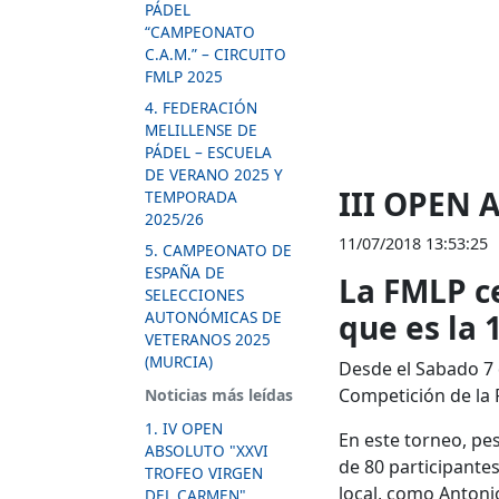
PÁDEL
“CAMPEONATO
C.A.M.” – CIRCUITO
FMLP 2025
4. FEDERACIÓN
MELILLENSE DE
PÁDEL – ESCUELA
DE VERANO 2025 Y
III OPEN
TEMPORADA
2025/26
11/07/2018 13:53:25
5. CAMPEONATO DE
ESPAÑA DE
La FMLP ce
SELECCIONES
AUTONÓMICAS DE
que es la 
VETERANOS 2025
(MURCIA)
Desde el Sabado 7 
Competición de la 
Noticias más leídas
1. IV OPEN
En este torneo, pe
ABSOLUTO "XXVI
de 80 participante
TROFEO VIRGEN
local, como Antonio
DEL CARMEN"