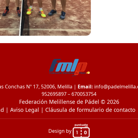
s Conchas Nº 17, 52006, Melilla |
Email:
info@padelmelilla
952695897 – 670053754
Federación Melillense de Pádel © 2026
ad
|
Aviso Legal
|
Cláusula de formulario de contacto
Design by