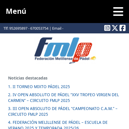
Menú
Tlf: 952695897 - 670053754 | Email -
info@padelmelilla.com
Noticias destacadas
1. II TORNEO MIXTO PÁDEL 2025
2. IV OPEN ABSOLUTO DE PÁDEL “XXV TROFEO VIRGEN DEL
CARMEN” – CIRCUITO FMLP 2025
3. III OPEN ABSOLUTO DE PÁDEL “CAMPEONATO C.A.M.” –
CIRCUITO FMLP 2025
4. FEDERACIÓN MELILLENSE DE PÁDEL – ESCUELA DE
VERANO 2025 Y TEMPORADA 2025/26