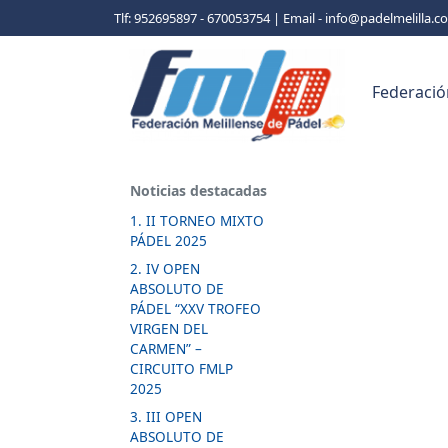
Tlf: 952695897 - 670053754 | Email - info@padelmelilla.
Federació
Noticias destacadas
1. II TORNEO MIXTO
PÁDEL 2025
2. IV OPEN
ABSOLUTO DE
PÁDEL “XXV TROFEO
VIRGEN DEL
CARMEN” –
CIRCUITO FMLP
2025
3. III OPEN
ABSOLUTO DE