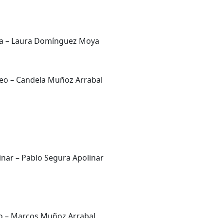
ra – Laura Domínguez Moya
o – Candela Muñoz Arrabal
nar – Pablo Segura Apolinar
vo – Marcos Muñoz Arrabal