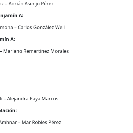
z – Adrián Asenjo Pérez
njamín A:
rmona – Carlos González Weil
mín A:
 – Mariano Remartínez Morales
i – Alejandra Paya Marcos
lación:
mhnar – Mar Robles Pérez