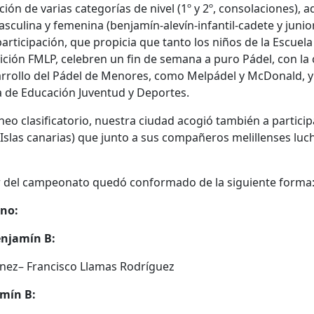
ción de varias categorías de nivel (1º y 2º, consolaciones),
sculina y femenina (benjamín-alevín-infantil-cadete y junio
participación, que propicia que tanto los niños de la Escue
ción FMLP, celebren un fin de semana a puro Pádel, con la
rrollo del Pádel de Menores, como Melpádel y McDonald, y 
a de Educación Juventud y Deportes.
neo clasificatorio, nuestra ciudad acogió también a partici
 Islas canarias) que junto a sus compañeros melillenses luc
r del campeonato quedó conformado de la siguiente forma
no:
njamín B:
énez– Francisco Llamas Rodríguez
mín B: