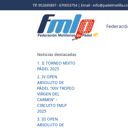
Tlf: 952695897 - 670053754 | Email - info@padelmelilla.
Federació
Noticias destacadas
1. II TORNEO MIXTO
PÁDEL 2025
2. IV OPEN
ABSOLUTO DE
PÁDEL “XXV TROFEO
VIRGEN DEL
CARMEN” –
CIRCUITO FMLP
2025
3. III OPEN
ABSOLUTO DE