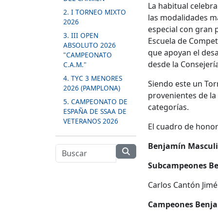
La habitual celebra
2. I TORNEO MIXTO
las modalidades ma
2026
especial con gran 
3. III OPEN
Escuela de Competi
ABSOLUTO 2026
que apoyan el desa
"CAMPEONATO
desde la Consejerí
C.A.M."
4. TYC 3 MENORES
Siendo este un Tor
2026 (PAMPLONA)
provenientes de la
5. CAMPEONATO DE
categorías.
ESPAÑA DE SSAA DE
VETERANOS 2026
El cuadro de hono
Benjamín Masculi
Subcampeones Be
Carlos Cantón Jim
Campeones Benja