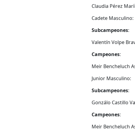
Claudia Pérez Marí
Cadete Masculino:
Subcampeones
:
Valentín Volpe Brav
Campeones
:
Meir Bencheluch As
Junior Masculino:
Subcampeones
:
Gonzálo Castillo V
Campeones
:
Meir Bencheluch As