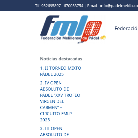
Tlf: 952695897 - 670053754 | Email - info@padelmelilla.
Federació
Noticias destacadas
1. II TORNEO MIXTO
PÁDEL 2025
2. IV OPEN
ABSOLUTO DE
PÁDEL “XXV TROFEO
VIRGEN DEL
CARMEN” –
CIRCUITO FMLP
2025
3. III OPEN
ABSOLUTO DE