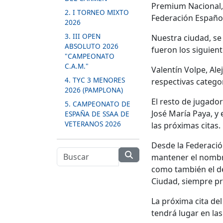
Premium Nacional, 
2. I TORNEO MIXTO
Federación Español
2026
3. III OPEN
Nuestra ciudad, se
ABSOLUTO 2026
fueron los siguient
"CAMPEONATO
C.A.M."
Valentín Volpe, Ale
4. TYC 3 MENORES
respectivas categor
2026 (PAMPLONA)
El resto de jugador
5. CAMPEONATO DE
José María Paya, y
ESPAÑA DE SSAA DE
VETERANOS 2026
las próximas citas.
Desde la Federación
mantener el nombre
como también el de
Ciudad, siempre pr
La próxima cita de
tendrá lugar en las