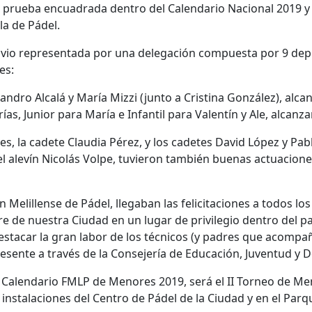
prueba encuadrada dentro del Calendario Nacional 2019 y p
a de Pádel.
 vio representada por una delegación compuesta por 9 depo
es:
jandro Alcalá y María Mizzi (junto a Cristina González), alca
ías, Junior para María e Infantil para Valentín y Ale, alcanz
es, la cadete Claudia Pérez, y los cadetes David López y Pab
 el alevín Nicolás Volpe, tuvieron también buenas actuacion
 Melillense de Pádel, llegaban las felicitaciones a todos lo
 de nuestra Ciudad en un lugar de privilegio dentro del p
stacar la gran labor de los técnicos (y padres que acompaña
esente a través de la Consejería de Educación, Juventud y 
l Calendario FMLP de Menores 2019, será el II Torneo de Me
 instalaciones del Centro de Pádel de la Ciudad y en el Par