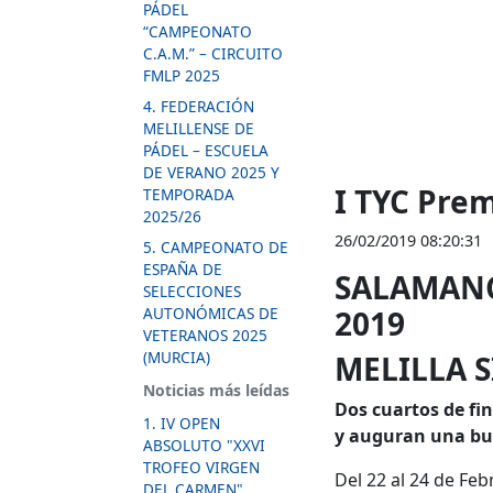
PÁDEL
“CAMPEONATO
C.A.M.” – CIRCUITO
FMLP 2025
4. FEDERACIÓN
MELILLENSE DE
PÁDEL – ESCUELA
DE VERANO 2025 Y
I TYC Pre
TEMPORADA
2025/26
26/02/2019 08:20:31
5. CAMPEONATO DE
ESPAÑA DE
SALAMANC
SELECCIONES
AUTONÓMICAS DE
2019
VETERANOS 2025
(MURCIA)
MELILLA 
Noticias más leídas
Dos cuartos de fin
1. IV OPEN
y auguran una b
ABSOLUTO "XXVI
TROFEO VIRGEN
Del 22 al 24 de Feb
DEL CARMEN"