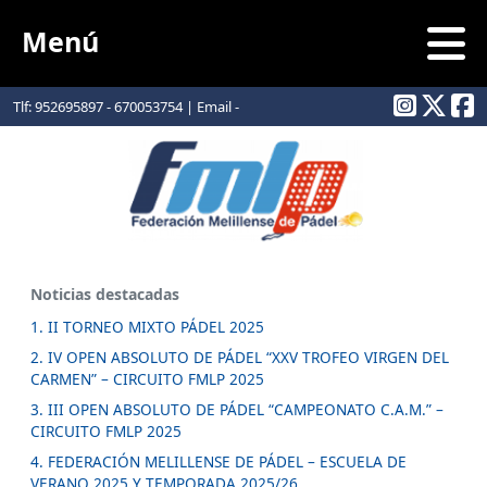
Menú
Tlf: 952695897 - 670053754 | Email -
info@padelmelilla.com
Noticias destacadas
1. II TORNEO MIXTO PÁDEL 2025
2. IV OPEN ABSOLUTO DE PÁDEL “XXV TROFEO VIRGEN DEL
CARMEN” – CIRCUITO FMLP 2025
3. III OPEN ABSOLUTO DE PÁDEL “CAMPEONATO C.A.M.” –
CIRCUITO FMLP 2025
4. FEDERACIÓN MELILLENSE DE PÁDEL – ESCUELA DE
VERANO 2025 Y TEMPORADA 2025/26