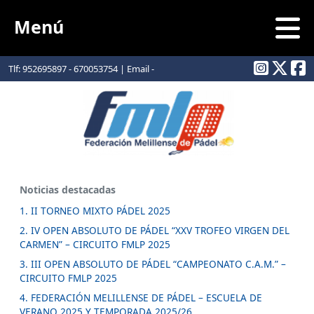
Menú
Tlf: 952695897 - 670053754 | Email -
info@padelmelilla.com
Noticias destacadas
1. II TORNEO MIXTO PÁDEL 2025
2. IV OPEN ABSOLUTO DE PÁDEL “XXV TROFEO VIRGEN DEL
CARMEN” – CIRCUITO FMLP 2025
3. III OPEN ABSOLUTO DE PÁDEL “CAMPEONATO C.A.M.” –
CIRCUITO FMLP 2025
4. FEDERACIÓN MELILLENSE DE PÁDEL – ESCUELA DE
VERANO 2025 Y TEMPORADA 2025/26