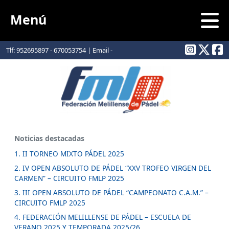
Menú
Tlf: 952695897 - 670053754 | Email -
info@padelmelilla.com
Noticias destacadas
1. II TORNEO MIXTO PÁDEL 2025
2. IV OPEN ABSOLUTO DE PÁDEL “XXV TROFEO VIRGEN DEL
CARMEN” – CIRCUITO FMLP 2025
3. III OPEN ABSOLUTO DE PÁDEL “CAMPEONATO C.A.M.” –
CIRCUITO FMLP 2025
4. FEDERACIÓN MELILLENSE DE PÁDEL – ESCUELA DE
VERANO 2025 Y TEMPORADA 2025/26